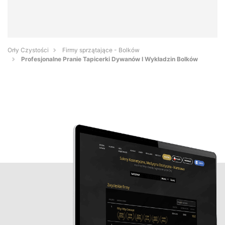
Orły Czystości
Firmy sprzątające - Bolków
Profesjonalne Pranie Tapicerki Dywanów I Wykładzin Bolków