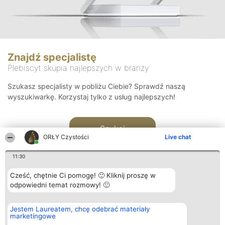
Znajdź specjalistę
Plebiscyt skupia najlepszych w branży
Szukasz specjalisty w pobliżu Ciebie? Sprawdź naszą
wyszukiwarkę. Korzystaj tylko z usług najlepszych!
Szukaj
ORŁY Czystości
Live chat
11:30
Cześć, chętnie Ci pomogę! 🙂 Kliknij proszę w
odpowiedni temat rozmowy! 🙂
Organizator plebiscytu
Plebiscyt
Kontakt
Jestem Laureatem, chcę odebrać materiały
Bright Side Solutions sp. z o.
Laureaci
Kontakt
marketingowe
o. sp. k.
Lista
ul. Ruska 22
wszystkich