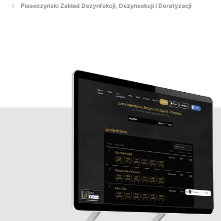
Piaseczyński Zakład Dezynfekcji, Dezynsekcji i Deratyzacji