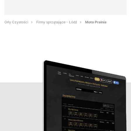
Orły Czystości
Firmy sprzątające - Łódź
Moto Pralnia