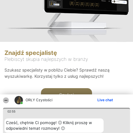
Znajdź specjalistę
Plebiscyt skupia najlepszych w branży
Szukasz specjalisty w pobliżu Ciebie? Sprawdź naszą
wyszukiwarkę. Korzystaj tylko z usług najlepszych!
Szukaj
ORŁY Czystości
Live chat
02:55
Cześć, chętnie Ci pomogę! 🙂 Kliknij proszę w
odpowiedni temat rozmowy! 🙂