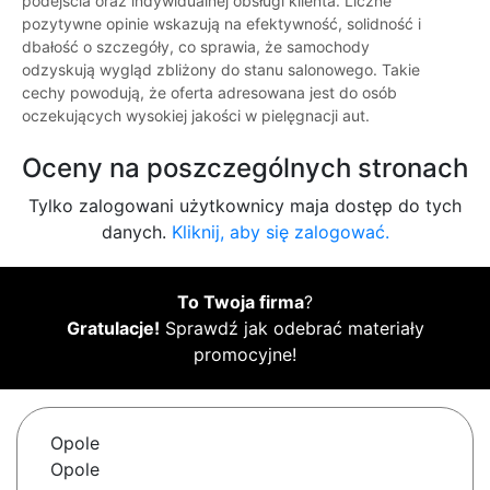
podejścia oraz indywidualnej obsługi klienta. Liczne
pozytywne opinie wskazują na efektywność, solidność i
dbałość o szczegóły, co sprawia, że samochody
odzyskują wygląd zbliżony do stanu salonowego. Takie
cechy powodują, że oferta adresowana jest do osób
oczekujących wysokiej jakości w pielęgnacji aut.
Oceny na poszczególnych stronach
Tylko zalogowani użytkownicy maja dostęp do tych
danych.
Kliknij, aby się zalogować.
To Twoja firma
?
Gratulacje!
Sprawdź jak odebrać materiały
promocyjne!
Opole
Opole