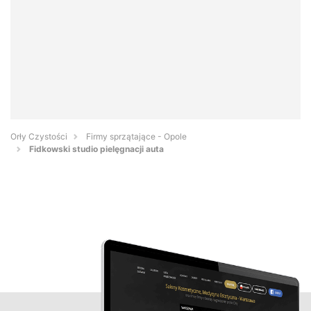
Orły Czystości
Firmy sprzątające - Opole
Fidkowski studio pielęgnacji auta