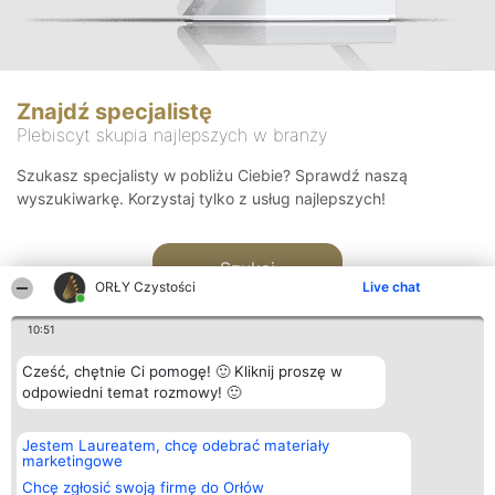
Znajdź specjalistę
Plebiscyt skupia najlepszych w branży
Szukasz specjalisty w pobliżu Ciebie? Sprawdź naszą
wyszukiwarkę. Korzystaj tylko z usług najlepszych!
Szukaj
ORŁY Czystości
Live chat
10:51
Cześć, chętnie Ci pomogę! 🙂 Kliknij proszę w
odpowiedni temat rozmowy! 🙂
Organizator plebiscytu
Plebiscyt
Kontakt
Jestem Laureatem, chcę odebrać materiały
Bright Side Solutions sp. z o.
Laureaci
Kontakt
marketingowe
o. sp. k.
Lista
ul. Ruska 22
wszystkich
Chcę zgłosić swoją firmę do Orłów