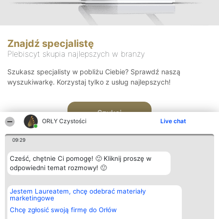
Znajdź specjalistę
Plebiscyt skupia najlepszych w branży
Szukasz specjalisty w pobliżu Ciebie? Sprawdź naszą
wyszukiwarkę. Korzystaj tylko z usług najlepszych!
Szukaj
ORŁY Czystości
Live chat
09:29
Cześć, chętnie Ci pomogę! 🙂 Kliknij proszę w
odpowiedni temat rozmowy! 🙂
Organizator plebiscytu
Plebiscyt
Kontakt
Jestem Laureatem, chcę odebrać materiały
Bright Side Solutions sp. z o.
Laureaci
Kontakt
marketingowe
o. sp. k.
Lista
ul. Ruska 22
wszystkich
Chcę zgłosić swoją firmę do Orłów
Wrocław 50-079
Laureatów