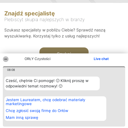
Znajdź specjalistę
Plebiscyt skupia najlepszych w branży
Szukasz specjalisty w pobliżu Ciebie? Sprawdź naszą
wyszukiwarkę. Korzystaj tylko z usług najlepszych!
Szukaj
ORŁY Czystości
Live chat
08:08
Cześć, chętnie Ci pomogę! 🙂 Kliknij proszę w
odpowiedni temat rozmowy! 🙂
Organizator plebiscytu
Plebiscyt
Kontakt
Jestem Laureatem, chcę odebrać materiały
Bright Side Solutions sp. z o.
Laureaci
Kontakt
marketingowe
o. sp. k.
Lista
ul. Ruska 22
wszystkich
Chcę zgłosić swoją firmę do Orłów
Wrocław 50-079
Laureatów
Mam inną sprawę
KRS 0000749100 | Regon
Zasady
381313360 | NIP 8943132676
Regulamin
+48 508 492 400
Polityka