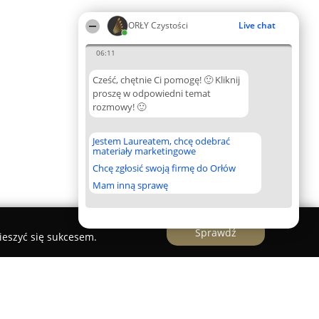
ORŁY Czystości
Live chat
06:11
Cześć, chętnie Ci pomogę! 🙂 Kliknij
proszę w odpowiedni temat
rozmowy! 🙂
Jestem Laureatem, chcę odebrać
materiały marketingowe
Chcę zgłosić swoją firmę do Orłów
Mam inną sprawę
Sprawdź
ieszyć się sukcesem.