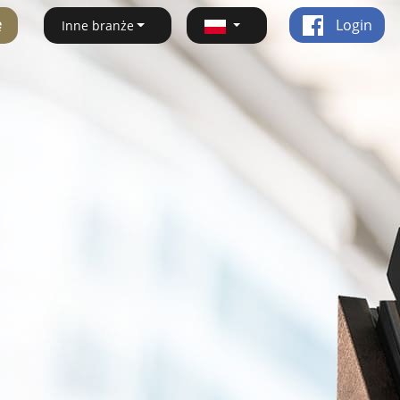
ę
Login
Inne branże