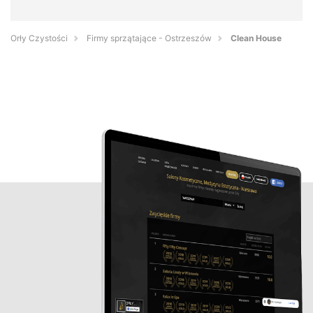
Orły Czystości
Firmy sprzątające - Ostrzeszów
Clean House