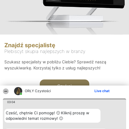
Znajdź specjalistę
Plebiscyt skupia najlepszych w branży
Szukasz specjalisty w pobliżu Ciebie? Sprawdź naszą
wyszukiwarkę. Korzystaj tylko z usług najlepszych!
Szukaj
ORŁY Czystości
Live chat
03:04
Cześć, chętnie Ci pomogę! 🙂 Kliknij proszę w
odpowiedni temat rozmowy! 🙂
Organizator plebiscytu
Plebiscyt
Kontakt