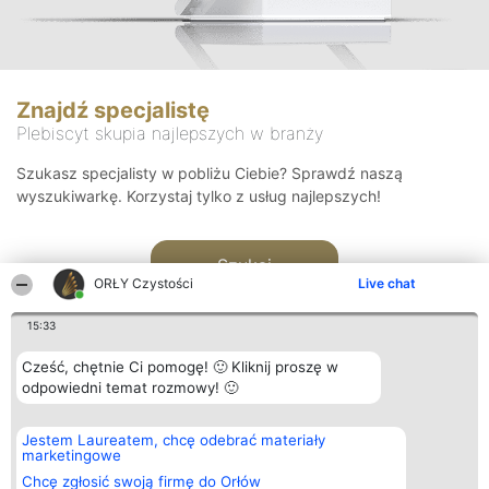
Znajdź specjalistę
Plebiscyt skupia najlepszych w branży
Szukasz specjalisty w pobliżu Ciebie? Sprawdź naszą
wyszukiwarkę. Korzystaj tylko z usług najlepszych!
Szukaj
ORŁY Czystości
Live chat
15:33
Cześć, chętnie Ci pomogę! 🙂 Kliknij proszę w
odpowiedni temat rozmowy! 🙂
Organizator plebiscytu
Plebiscyt
Kontakt
Jestem Laureatem, chcę odebrać materiały
Bright Side Solutions sp. z o.
Laureaci
Kontakt
marketingowe
o. sp. k.
Lista
ul. Ruska 22
wszystkich
Chcę zgłosić swoją firmę do Orłów