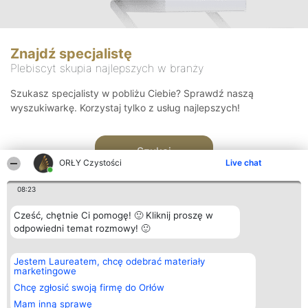
Znajdź specjalistę
Plebiscyt skupia najlepszych w branży
Szukasz specjalisty w pobliżu Ciebie? Sprawdź naszą
wyszukiwarkę. Korzystaj tylko z usług najlepszych!
Szukaj
ORŁY Czystości
Live chat
08:23
Cześć, chętnie Ci pomogę! 🙂 Kliknij proszę w
odpowiedni temat rozmowy! 🙂
Organizator plebiscytu
Plebiscyt
Kontakt
Jestem Laureatem, chcę odebrać materiały
Bright Side Solutions sp. z o.
Laureaci
Kontakt
marketingowe
o. sp. k.
Lista
ul. Ruska 22
wszystkich
Chcę zgłosić swoją firmę do Orłów
Wrocław 50-079
Laureatów
Mam inną sprawę
KRS 0000749100 | Regon
Zasady