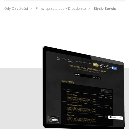
Orły Czystości
Firmy sprzątające - Drezdenko
Błysk-Serwis