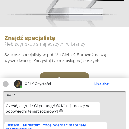
Znajdź specjalistę
Plebiscyt skupia najlepszych w branży
Szukasz specjalisty w pobliżu Ciebie? Sprawdź naszą
wyszukiwarkę. Korzystaj tylko z usług najlepszych!
Szukaj
ORŁY Czystości
Live chat
03:22
Cześć, chętnie Ci pomogę! 🙂 Kliknij proszę w
odpowiedni temat rozmowy! 🙂
Organizator plebiscytu
Plebiscyt
Kontakt
Jestem Laureatem, chcę odebrać materiały
Bright Side Solutions sp. z o.
Laureaci
Kontakt