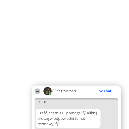
ORŁY Czystości
Live chat
19:38
Cześć, chętnie Ci pomogę! 🙂 Kliknij
proszę w odpowiedni temat
rozmowy! 🙂