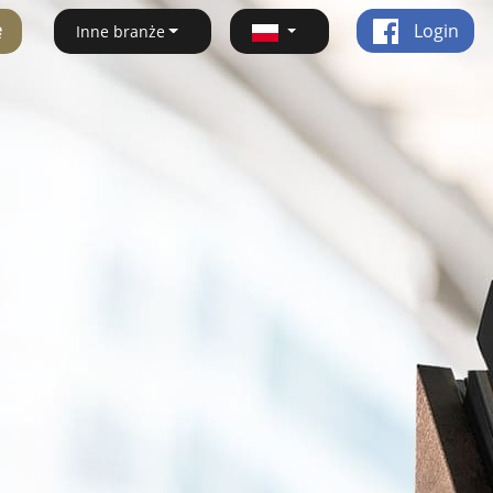
ę
Login
Inne branże