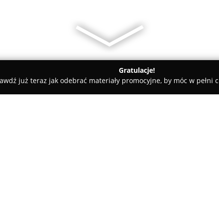
Gratulacje!
awdź już teraz jak odebrać materiały promocyjne, by móc w pełni c
fekcyjne SOS
O firmie:
Perfekcyjne SOS
to firma z do
zakresu utrzymania czystości na
Przedsiębiorstwo specjalizuje
mieszkań, biur oraz różnego ro
Pokaż więcej >>