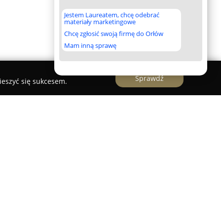
Jestem Laureatem, chcę odebrać
materiały marketingowe
Chcę zgłosić swoją firmę do Orłów
Mam inną sprawę
Sprawdź
ieszyć się sukcesem.
świadczeniem, świadcząca kompleksowe usługi z
 terenie Kielc i okolicznych miejscowości.
 się w profesjonalnym sprzątaniu domów,
dzaju przestrzeni komercyjnych. Zespół składa