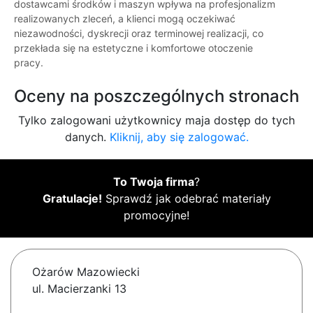
dostawcami środków i maszyn wpływa na profesjonalizm
realizowanych zleceń, a klienci mogą oczekiwać
niezawodności, dyskrecji oraz terminowej realizacji, co
przekłada się na estetyczne i komfortowe otoczenie
pracy.
Oceny na poszczególnych stronach
Tylko zalogowani użytkownicy maja dostęp do tych
danych.
Kliknij, aby się zalogować.
To Twoja firma
?
Gratulacje!
Sprawdź jak odebrać materiały
promocyjne!
Ożarów Mazowiecki
ul. Macierzanki 13