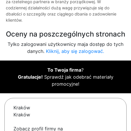
za rzetelnego partnera w branży porządkowej. W
codziennej działalności dużą wagę przywiązuje się do
dbałości o szczegóły oraz ciągłego dbania o zadowolenie
klientów.
Oceny na poszczególnych stronach
Tylko zalogowani użytkownicy maja dostęp do tych
danych.
Kliknij, aby się zalogować.
To Twoja firma
?
Gratulacje!
Sprawdź jak odebrać materiały
promocyjne!
Kraków
Kraków
Zobacz profil firmy na