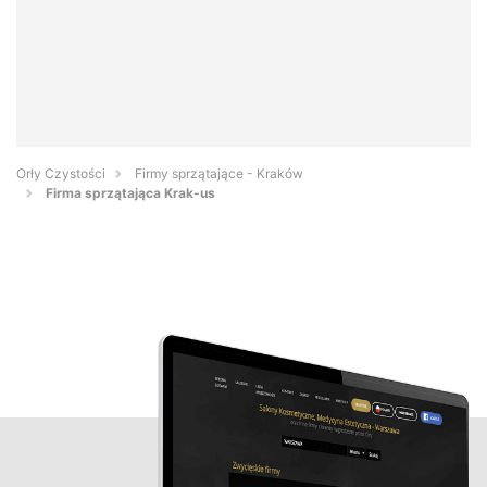
Orły Czystości
Firmy sprzątające - Kraków
Firma sprzątająca Krak-us