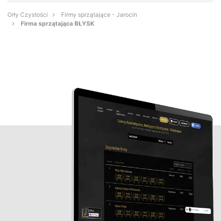
Orły Czystości
Firmy sprzątające - Jarocin
Firma sprzątająca BŁYSK