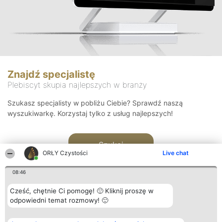
Znajdź specjalistę
Plebiscyt skupia najlepszych w branży
Szukasz specjalisty w pobliżu Ciebie? Sprawdź naszą
wyszukiwarkę. Korzystaj tylko z usług najlepszych!
Szukaj
ORŁY Czystości
Live chat
08:46
Cześć, chętnie Ci pomogę! 🙂 Kliknij proszę w
odpowiedni temat rozmowy! 🙂
Organizator plebiscytu
Plebiscyt
Kontakt