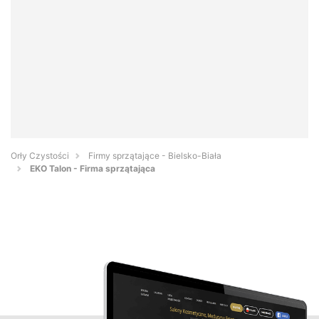
Orły Czystości
Firmy sprzątające - Bielsko-Biała
EKO Talon - Firma sprzątająca