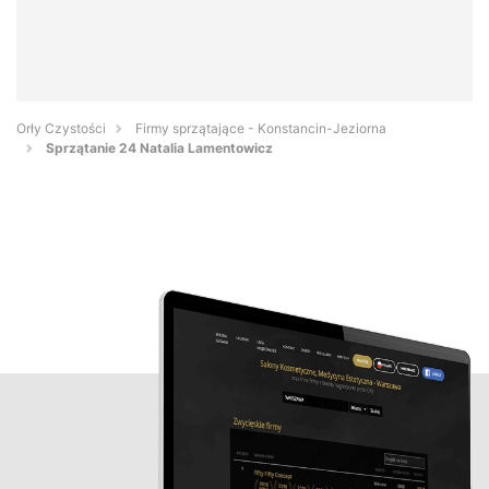
Orły Czystości
Firmy sprzątające - Konstancin-Jeziorna
Sprzątanie 24 Natalia Lamentowicz