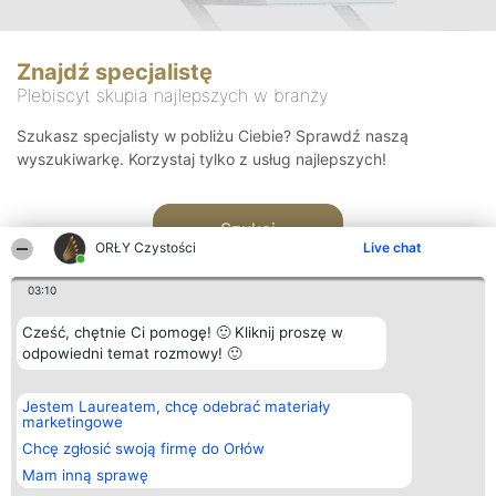
Znajdź specjalistę
Plebiscyt skupia najlepszych w branży
Szukasz specjalisty w pobliżu Ciebie? Sprawdź naszą
wyszukiwarkę. Korzystaj tylko z usług najlepszych!
Szukaj
ORŁY Czystości
Live chat
03:10
Cześć, chętnie Ci pomogę! 🙂 Kliknij proszę w
odpowiedni temat rozmowy! 🙂
Organizator plebiscytu
Plebiscyt
Kontakt
Jestem Laureatem, chcę odebrać materiały
Bright Side Solutions sp. z o.
Laureaci
Kontakt
marketingowe
o. sp. k.
Lista
ul. Ruska 22
wszystkich
Chcę zgłosić swoją firmę do Orłów
Wrocław 50-079
Laureatów
Mam inną sprawę
KRS 0000749100 | Regon
Zasady
381313360 | NIP 8943132676
Regulamin