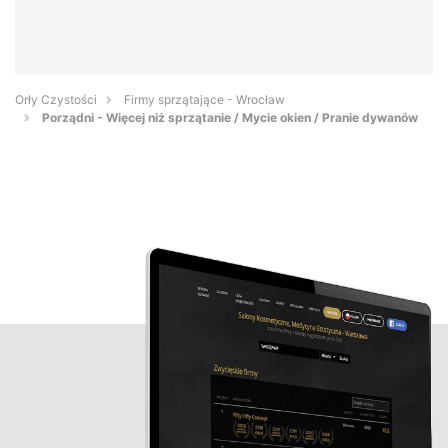
Orły Czystości
Firmy sprzątające - Wrocław
Porządni - Więcej niż sprzątanie / Mycie okien / Pranie dywanów