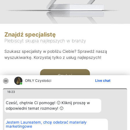
Znajdź specjalistę
Plebiscyt skupia najlepszych w branży
Szukasz specjalisty w pobliżu Ciebie? Sprawdź naszą
wyszukiwarkę. Korzystaj tylko z usług najlepszych!
Szukaj
ORŁY Czystości
Live chat
16:23
Cześć, chętnie Ci pomogę! 🙂 Kliknij proszę w
odpowiedni temat rozmowy! 🙂
Organizator plebiscytu
Plebiscyt
Kontakt
Jestem Laureatem, chcę odebrać materiały
Bright Side Solutions sp. z o.
Laureaci
Kontakt
marketingowe
o. sp. k.
Lista