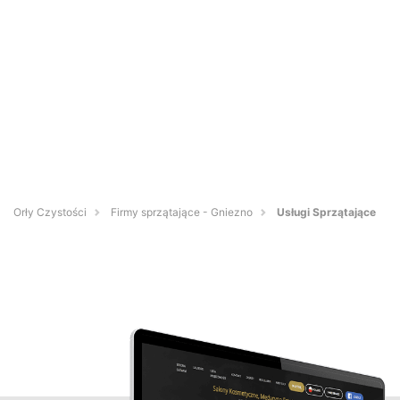
Orły Czystości
Firmy sprzątające - Gniezno
Usługi Sprzątające