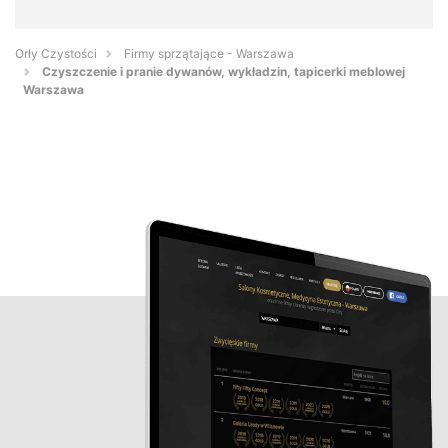
Orły Czystości
Firmy sprzątające - Warszawa
Czyszczenie i pranie dywanów, wykładzin, tapicerki meblowej
Warszawa