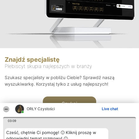
Znajdź specjalistę
Plebiscyt skupia najlepszych w branży
Szukasz specjalisty w pobliżu Ciebie? Sprawdź naszą
wyszukiwarkę. Korzystaj tylko z usług najlepszych!
Szukaj
ORŁY Czystości
Live chat
03:09
Cześć, chętnie Ci pomogę! 🙂 Kliknij proszę w
odpowiedni temat rozmowy! 🙂