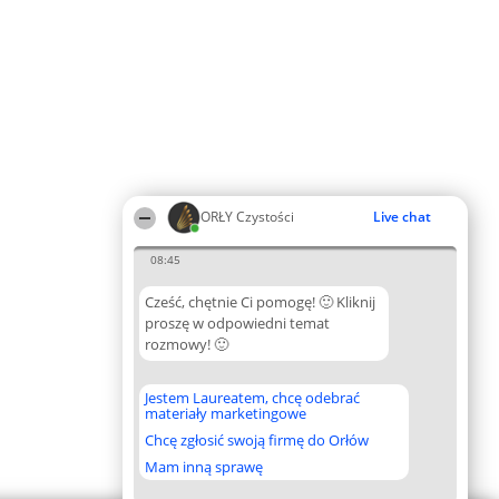
ORŁY Czystości
Live chat
08:45
Cześć, chętnie Ci pomogę! 🙂 Kliknij
proszę w odpowiedni temat
rozmowy! 🙂
Jestem Laureatem, chcę odebrać
materiały marketingowe
Chcę zgłosić swoją firmę do Orłów
Mam inną sprawę