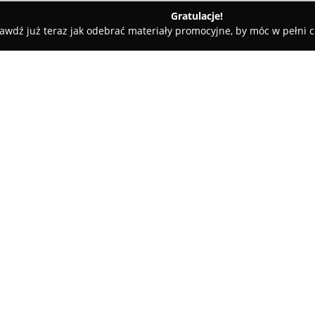
Gratulacje!
awdź już teraz jak odebrać materiały promocyjne, by móc w pełni c
sperci Czystości
O firmie:
Eksperci Czystości
to uznany d
utrzymania czystości, skupiając
zaawansowanych prac porządko
znajduje się w tym mieście, co
Pokaż więcej >>
klientów.
Oferta Ekspertów Czystości obe
do których należy profesjonaln
odnowienie jej estetyki i przy
obejmuje również dokładne czys