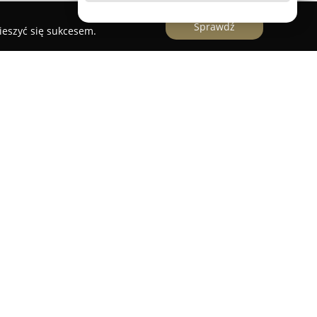
Sprawdź
ieszyć się sukcesem.
ostawca rozbudowanych usług z zakresu
y swoją działalność na realizacji
wych na obszarze Krakowa. Siedziba firmy
 umożliwia sprawną i skuteczną obsługę lokalnych
jmuje szeroki zakres wyspecjalizowanych usług,
e mycie kostki brukowej mające na celu
wrócenie pierwotnego wyglądu. Zakres usług
zczenie elewacji, istotne dla utrzymania