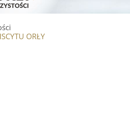
ości
ISCYTU ORŁY