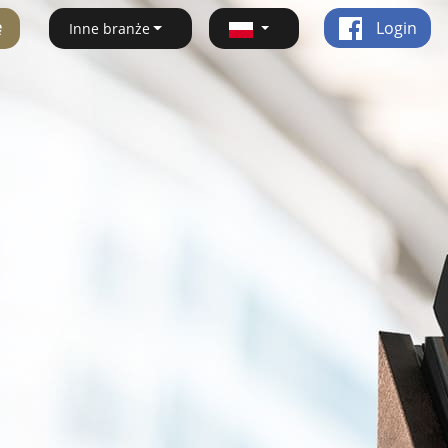
ę
Login
Inne branże