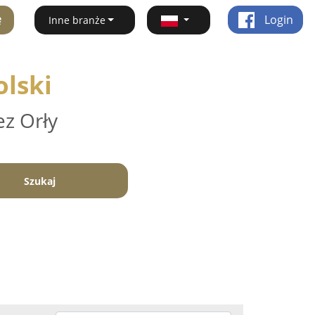
ę
Login
Inne branże
olski
ez Orły
Szukaj