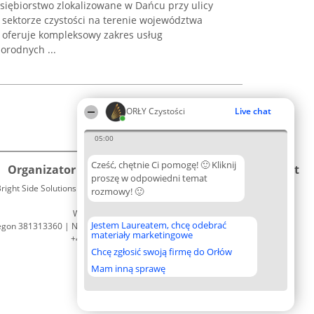
siębiorstwo zlokalizowane w Dańcu przy ulicy
w sektorze czystości na terenie województwa
a oferuje kompleksowy zakres usług
orodnych ...
ORŁY Czystości
Live chat
05:00
Cześć, chętnie Ci pomogę! 🙂 Kliknij
Organizator plebiscytu
Plebiscyt
Kontakt
proszę w odpowiedni temat
right Side Solutions sp. z o. o. sp. k.
Laureaci
rozmowy! 🙂
Kontakt
ul. Ruska 22
Lista
Wrocław 50-079
wszystkich
Jestem Laureatem, chcę odebrać
egon 381313360 | NIP 8943132676
Laureatów
materiały marketingowe
+48 508 492 400
Zasady
Chcę zgłosić swoją firmę do Orłów
Regulamin
Polityka
Mam inną sprawę
Prywatności