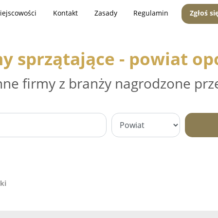
iejscowości
Kontakt
Zasady
Regulamin
Zgłoś si
y sprzątające - powiat op
nne firmy z branży nagrodzone prz
ki