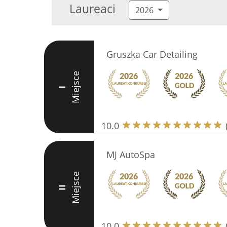
Laureaci
2026
Gruszka Car Detailing
Miejsce
I
10.0
MJ AutoSpa
Miejsce
II
10.0