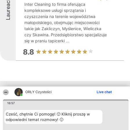
Laureaci
Inter Cleaning to firma oferująca
kompleksowe usługi sprzątania i
czyszczenia na terenie województwa
małopolskiego, obejmując miejscowości
takie jak Zakliczyn, Myślenice, Wieliczka
czy Skawina. Przedsiębiorstwo specjalizuje
się w praniu tapicerki ...
8.8
Inne firmy z województwa
ORŁY Czystości
Live chat
16:57
Organizator plebiscytu
Plebiscyt
Kontakt
Cześć, chętnie Ci pomogę! 🙂 Kliknij proszę w
Bright Side Solutions sp. z o.
Laureaci
Kontakt
o. sp. k.
odpowiedni temat rozmowy! 🙂
Lista
ul. Ruska 22
wszystkich
Wrocław 50-079
Laureatów