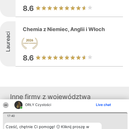
8.6
Chemia z Niemiec, Anglii i Włoch
Laureaci
8.6
Inne firmy z województwa
ORŁY Czystości
Live chat
Organizator plebiscytu
Plebiscyt
Kontakt
17:40
Bright Side Solutions sp. z o.
Laureaci
Kontakt
o. sp. k.
Lista
Cześć, chętnie Ci pomogę! 🙂 Kliknij proszę w
ul. Ruska 22
wszystkich