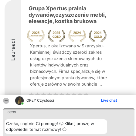
Grupa Xpertus pralnia
dywanów,czyszczenie mebli,
elewacje, kostka brukowa
Laureaci
Xpertus, zlokalizowana w Skarżysku-
Kamiennej, świadczy szeroki zakres
usług czyszczenia skierowanych do
klientów indywidualnych oraz
biznesowych. Firma specjalizuje się w
profesjonalnym praniu dywanów, które
oferuje zarówno w swoim punkcie ...
ORŁY Czystości
Live chat
08:39
Organizator plebiscytu
Plebiscyt
Kontakt
Bright Side Solutions sp. z o.
Laureaci
Kontakt
Cześć, chętnie Ci pomogę! 🙂 Kliknij proszę w
o. sp. k.
Lista
odpowiedni temat rozmowy! 🙂
ul. Ruska 22
wszystkich
Wrocław 50-079
Laureatów