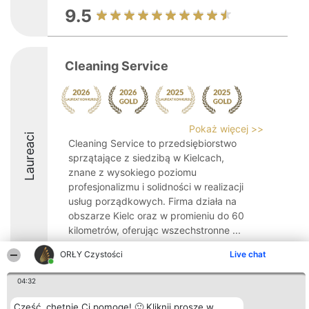
9.5
Cleaning Service
Pokaż więcej >>
Laureaci
Cleaning Service to przedsiębiorstwo
sprzątające z siedzibą w Kielcach,
znane z wysokiego poziomu
profesjonalizmu i solidności w realizacji
usług porządkowych. Firma działa na
obszarze Kielc oraz w promieniu do 60
kilometrów, oferując wszechstronne ...
9.8
ORŁY Czystości
Live chat
04:32
Organizator plebiscytu
Plebiscyt
Kontakt
Cześć, chętnie Ci pomogę! 🙂 Kliknij proszę w