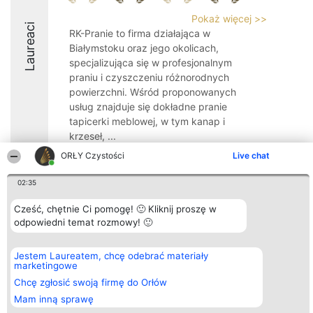
Pokaż więcej >>
Laureaci
RK-Pranie to firma działająca w
Białymstoku oraz jego okolicach,
specjalizująca się w profesjonalnym
praniu i czyszczeniu różnorodnych
powierzchni. Wśród proponowanych
usług znajduje się dokładne pranie
tapicerki meblowej, w tym kanap i
krzeseł, ...
ORŁY Czystości
Live chat
9.6
02:35
Cześć, chętnie Ci pomogę! 🙂 Kliknij proszę w
Organizator plebiscytu
Plebiscyt
Kontakt
odpowiedni temat rozmowy! 🙂
Bright Side Solutions sp. z o.
Laureaci
Kontakt
o. sp. k.
Lista
ul. Ruska 22
wszystkich
Wrocław 50-079
Laureatów
Jestem Laureatem, chcę odebrać materiały
KRS 0000749100 | Regon
Zasady
marketingowe
381313360 | NIP 8943132676
Regulamin
Chcę zgłosić swoją firmę do Orłów
+48 508 492 400
Polityka
Prywatności
Mam inną sprawę