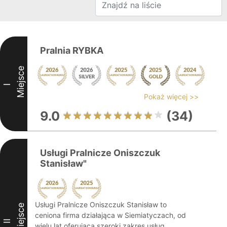
Pralnia RYBKA
Miejsce
I
Pokaż więcej >>
9.0
(34)
Usługi Pralnicze Oniszczuk
Stanisław"
Usługi Pralnicze Oniszczuk Stanisław to
Miejsce
ceniona firma działająca w Siemiatyczach, od
II
wielu lat oferująca szeroki zakres usług