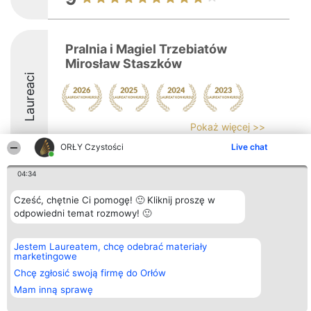
Pralnia i Magiel Trzebiatów
Mirosław Staszków
Laureaci
Pokaż więcej >>
ORŁY Czystości
Live chat
8.6
04:34
Cześć, chętnie Ci pomogę! 🙂 Kliknij proszę w
Organizator plebiscytu
Plebiscyt
Kontakt
odpowiedni temat rozmowy! 🙂
Bright Side Solutions sp. z o.
Laureaci
Kontakt
o. sp. k.
Lista
ul. Ruska 22
wszystkich
Wrocław 50-079
Laureatów
Jestem Laureatem, chcę odebrać materiały
KRS 0000749100 | Regon
Zasady
marketingowe
381313360 | NIP 8943132676
Regulamin
Chcę zgłosić swoją firmę do Orłów
+48 508 492 400
Polityka
Prywatności
Mam inną sprawę