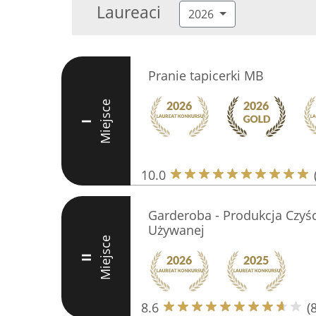
Laureaci
2026
Pranie tapicerki MB
Miejsce
I
10.0
Garderoba - Produkcja Czyśc
Używanej
Miejsce
II
8.6
(8