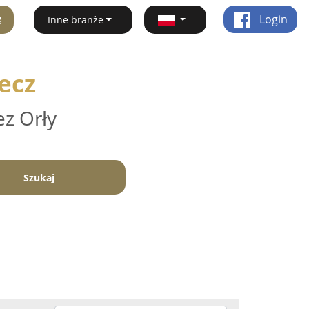
ę
Login
Inne branże
ecz
ez Orły
Szukaj