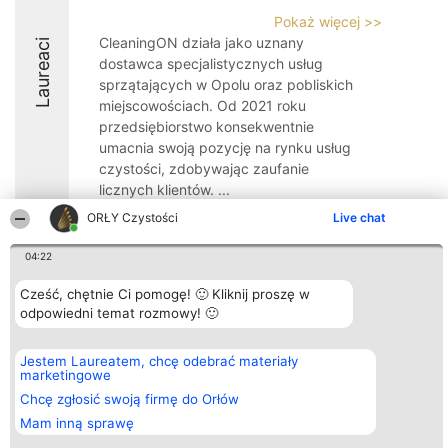
Pokaż więcej >>
CleaningON działa jako uznany
Laureaci
dostawca specjalistycznych usług
sprzątających w Opolu oraz pobliskich
miejscowościach. Od 2021 roku
przedsiębiorstwo konsekwentnie
umacnia swoją pozycję na rynku usług
czystości, zdobywając zaufanie
licznych klientów. ...
ORŁY Czystości
Live chat
8.7
04:22
Cześć, chętnie Ci pomogę! 🙂 Kliknij proszę w
Organizator plebiscytu
Plebiscyt
Kontakt
odpowiedni temat rozmowy! 🙂
Bright Side Solutions sp. z o.
Laureaci
Kontakt
o. sp. k.
Lista
ul. Ruska 22
wszystkich
Wrocław 50-079
Laureatów
Jestem Laureatem, chcę odebrać materiały
KRS 0000749100 | Regon
Zasady
marketingowe
381313360 | NIP 8943132676
Regulamin
Chcę zgłosić swoją firmę do Orłów
+48 508 492 400
Polityka
Prywatności
Mam inną sprawę