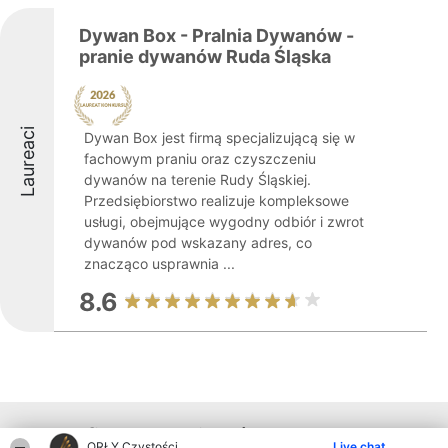
Dywan Box - Pralnia Dywanów -
pranie dywanów Ruda Śląska
Laureaci
Dywan Box jest firmą specjalizującą się w
fachowym praniu oraz czyszczeniu
dywanów na terenie Rudy Śląskiej.
Przedsiębiorstwo realizuje kompleksowe
usługi, obejmujące wygodny odbiór i zwrot
dywanów pod wskazany adres, co
znacząco usprawnia ...
8.6
Inne firmy z województwa
ORŁY Czystości
Live chat