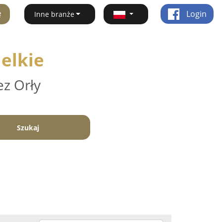
ę
Login
Inne branże
elkie
ez Orły
Szukaj