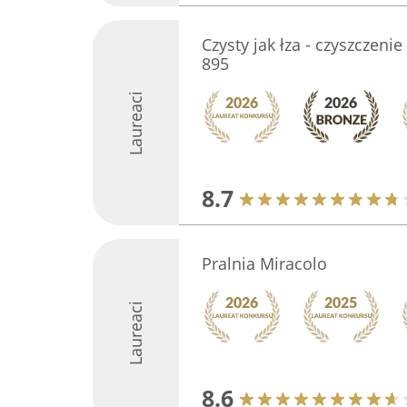
Czysty jak łza - czyszczenie 
895
Laureaci
8.7
Pralnia Miracolo
Laureaci
8.6