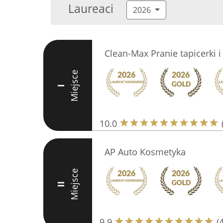
Laureaci
2026
Clean-Max Pranie tapicerki
Miejsce
I
10.0
AP Auto Kosmetyka
Miejsce
II
9.9
(