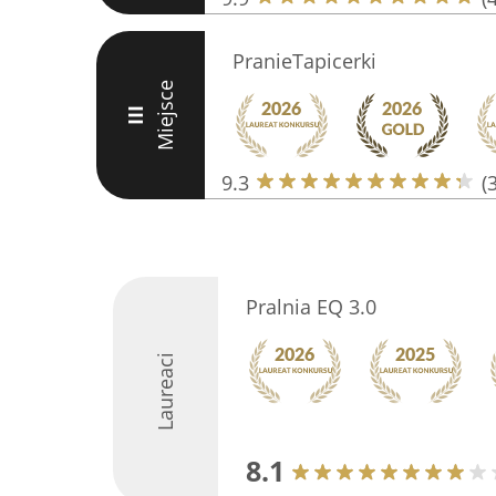
PranieTapicerki
Miejsce
III
9.3
(
Pralnia EQ 3.0
Laureaci
8.1