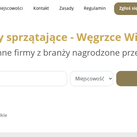
iejscowości
Kontakt
Zasady
Regulamin
Zgłoś si
y sprzątające - Węgrzce Wi
nne firmy z branży nagrodzone prz
lkie