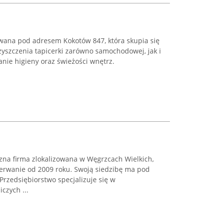
izowana pod adresem Kokotów 847, która skupia się
zyszczenia tapicerki zarówno samochodowej, jak i
nie higieny oraz świeżości wnętrz.
yczna firma zlokalizowana w Węgrzcach Wielkich,
erwanie od 2009 roku. Swoją siedzibę ma pod
rzedsiębiorstwo specjalizuje się w
czych ...