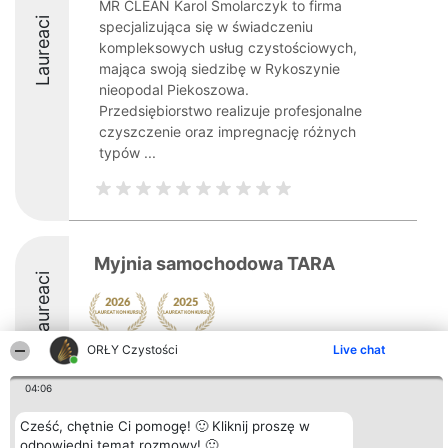
MR CLEAN Karol Smolarczyk to firma
Laureaci
specjalizująca się w świadczeniu
kompleksowych usług czystościowych,
mająca swoją siedzibę w Rykoszynie
nieopodal Piekoszowa.
Przedsiębiorstwo realizuje profesjonalne
czyszczenie oraz impregnację różnych
typów ...
Myjnia samochodowa TARA
Laureaci
ORŁY Czystości
Live chat
8.5
04:06
Cześć, chętnie Ci pomogę! 🙂 Kliknij proszę w
Organizator plebiscytu
Plebiscyt
Kontakt
odpowiedni temat rozmowy! 🙂
Bright Side Solutions sp. z o.
Laureaci
Kontakt