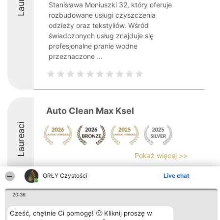
Stanisława Moniuszki 32, który oferuje
rozbudowane usługi czyszczenia
odzieży oraz tekstyliów. Wśród
świadczonych usług znajduje się
profesjonalne pranie wodne
przeznaczone ...
Auto Clean Max Ksel
Laureaci
Pokaż więcej >>
8.8
ORŁY Czystości
Live chat
20:36
Organizator plebiscytu
Plebiscyt
Kontakt
Cześć, chętnie Ci pomogę! 🙂 Kliknij proszę w
Bright Side Solutions sp. z o.
Laureaci
Kontakt