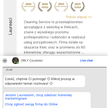
Pokaż więcej >>
Laureaci
Cleaning Service to przedsiębiorstwo
sprzątające z siedzibą w Kielcach,
znane z wysokiego poziomu
profesjonalizmu i solidności w realizacji
usług porządkowych. Firma działa na
obszarze Kielc oraz w promieniu do 60
kilometrów, oferując wszechstronne ...
9.8
ORŁY Czystości
Live chat
21:44
Organizator plebiscytu
Plebiscyt
Kontakt
Cześć, chętnie Ci pomogę! 🙂 Kliknij proszę w
Bright Side Solutions sp. z o.
Laureaci
Kontakt
odpowiedni temat rozmowy! 🙂
o. sp. k.
Lista
ul. Ruska 22
wszystkich
Wrocław 50-079
Laureatów
Jestem Laureatem, chcę odebrać materiały
KRS 0000749100 | Regon
Zasady
marketingowe
381313360 | NIP 8943132676
Regulamin
+48 508 492 400
Polityka
Chcę zgłosić swoją firmę do Orłów
Prywatności